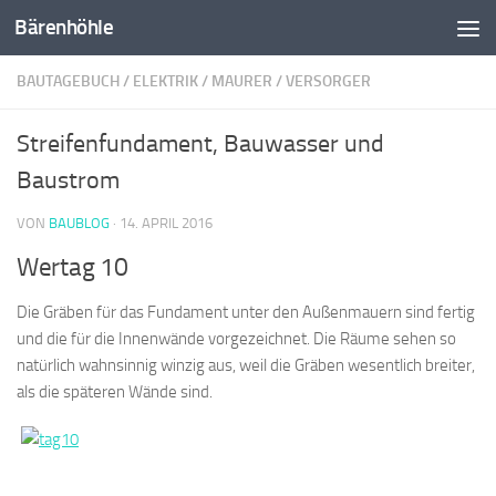
Bärenhöhle
Zum Inhalt springen
BAUTAGEBUCH
/
ELEKTRIK
/
MAURER
/
VERSORGER
Streifenfundament, Bauwasser und
Baustrom
VON
BAUBLOG
·
14. APRIL 2016
Wertag 10
Die Gräben für das Fundament unter den Außenmauern sind fertig
und die für die Innenwände vorgezeichnet. Die Räume sehen so
natürlich wahnsinnig winzig aus, weil die Gräben wesentlich breiter,
als die späteren Wände sind.