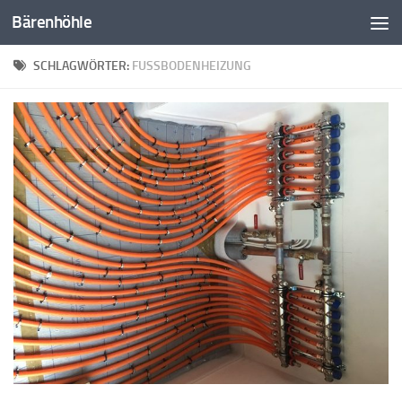
Bärenhöhle
Zum Inhalt springen
SCHLAGWÖRTER:
FUSSBODENHEIZUNG