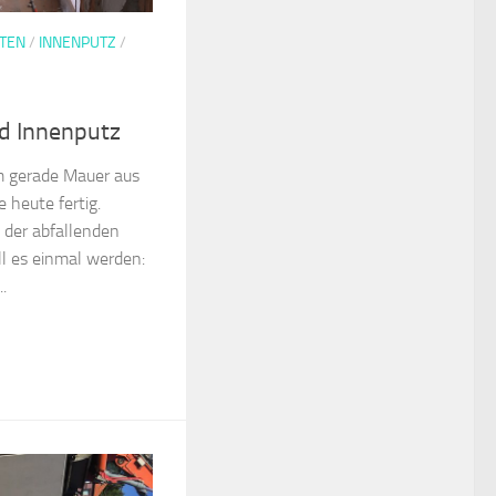
TEN
/
INNENPUTZ
/
d Innenputz
m gerade Mauer aus
 heute fertig.
 der abfallenden
 es einmal werden:
.