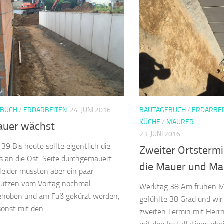
EBUCH
/
ERDARBEITEN
24. JUNI 2016
BAUTAGEBUCH
/
ERDARBEI
KÜCHE
/
MAURER
auer wächst
23. JUNI 2016
39 Bis heute sollte eigentlich die
Zweiter Ortstermi
s an die Ost-Seite durchgemauert
die Mauer und Ma
leider mussten aber ein paar
tützen vom Vortag nochmal
Werktag 38 Am frühen M
ehoben und am Fuß gekürzt werden,
gefühlte 38 Grad und wi
sonst mit den...
zweiten Termin mit Herrn