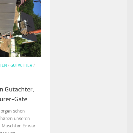
TEN
/
GUTACHTER
/
n Gutachter,
urer-Gate
orgen schon
r haben unseren
 Muschter. Er war