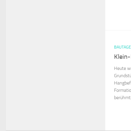
BAUTAG
Klein-
Heute wu
Grundst
Hangbefe
Formatio
berühmt