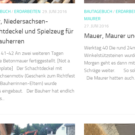
EBUCH
/
ERDARBEITEN
29. JUNI 2016
BAUTAGEBUCH
/
ERDARBEI
MAURER
, Niedersachsen-
27. JUNI 2016
htdeckel und Spielzeug für
Mauer, Maurer un
auherren
Werktag 40 Die rund 24
 41-42 An zwei weiteren Tagen
Winkelstützsteinen wurde
e Betonmauer fertiggestellt. [Not a
Morgen geht es dann mit
mplate] Der Schachtdeckel mit
Schräge weiter. So soll
achsenmotiv (Geschenk zum Richtfest
Die Maurer hatten auch..
Bauherrinnen-Eltern) wurde
s eingebaut. Der Bauherr hat endlich
...