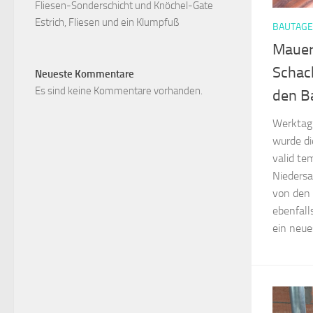
Fliesen-Sonderschicht und Knöchel-Gate
Estrich, Fliesen und ein Klumpfuß
BAUTAG
Mauer
Schac
Neueste Kommentare
Es sind keine Kommentare vorhanden.
den B
Werktag
wurde di
valid te
Nieders
von den 
ebenfall
ein neues