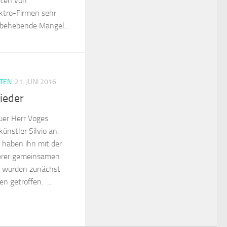
iten von
ktro-Firmen sehr
u behebende Mängel...
TEN
21. JUNI 2016
wieder
uer Herr Voges
ünstler Silvio an.
 haben ihn mit der
erer gemeinsamen
e wurden zunächst
n getroffen. ...