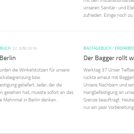
mit den Installationsarbe
unseren Sanitär- und Ele
zufrieden. Einige noch z
EBUCH
22. JUNI 2016
BAUTAGEBUCH
/
ERDARBEI
Berlin
Der Bagger rollt 
rden die Winkelstützen für unsere
Werktag 37 Unser Tiefba
ücksbegrenzung bzw.
rückte erneut mit Baggerk
stigung geliefert. Jeder, der die
Unsere Nachbarn und wir
n gesehen hat, musste sofort an das
Hangbefestigung an uns
e Mahnmal in Berlin denken.
Grenze beauftragt. Heut
nur ein paar Vorbereitunge