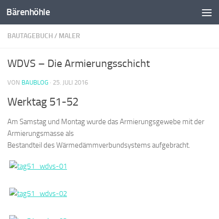
Bärenhöhle
Zum Inhalt springen
BAUTAGEBUCH
/
MALER
WDVS – Die Armierungsschicht
VON
BAUBLOG
·
25. JULI 2016
Werktag 51-52
Am Samstag und Montag wurde das Armierungsgewebe mit der
Armierungsmasse als
Bestandteil des Wärmedämmverbundsystems aufgebracht.