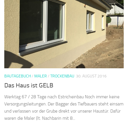
BAUTAGEBUCH
/
MALER
/
TROCKENBAU
30. AUGUST 2016
Das Haus ist GELB
Werktag 67 / 28 Tage nach Estricheinbau Noch immer keine
Versorgungsleitungen. Der Bagger des Tiefbauers steht einsam
und verlassen vor der Grube direkt vor unserer Haustür. Dafür
waren die Maler (lt. Nachbarin mit 8...